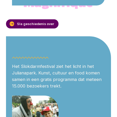
Magnifique
Sla geschiedenis over
Het Slokdarmfestival ziet het licht in het
Julianapark. Kunst, cultuur en food komen
samen in een gratis programma dat meteen
15.000 bezoekers trekt.