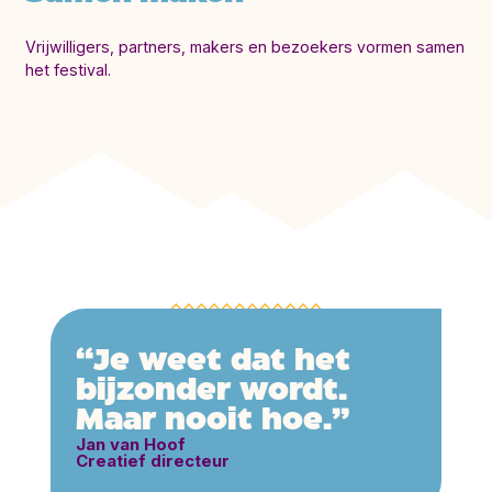
Vrijwilligers, partners, makers en bezoekers vormen samen
het festival.
Van Slokdarm
“Je weet dat het
bijzonder wordt.
festival tot
Maar nooit hoe.”
Jan van Hoof
Fabriek
Creatief directeur