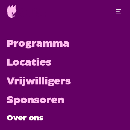
Fabriek Magnifique
Programma
Verbeelding
Locaties
verbindt
Vrijwilligers
mensen
Sponsoren
In het hart van Veghel organiseert Fabriek
Magnifique elke twee jaar een driedaags, gratis
Over ons
toegankelijk cultuurfestival. Makers, bewoners en