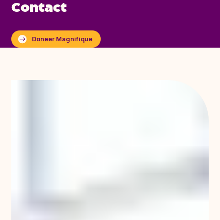
bezoekers creëren samen een levendige wereld
Contact
vol kunst, muziek, theater, dans, film en
foodbeleving. Hier draait het om kijken, zien en
écht ontmoeten.
Doneer Magnifique